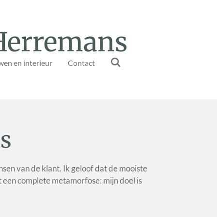
 Herremans
en en interieur
Contact
es
nsen van de klant. Ik geloof dat de mooiste
 een complete metamorfose: mijn doel is