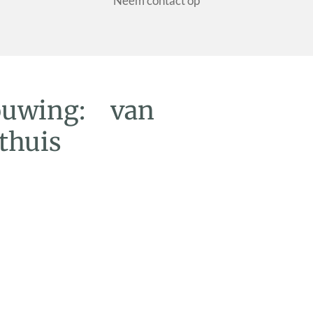
Neem contact op
bouwing: van
 thuis