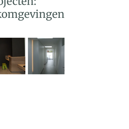
ojecten:
rkomgevingen