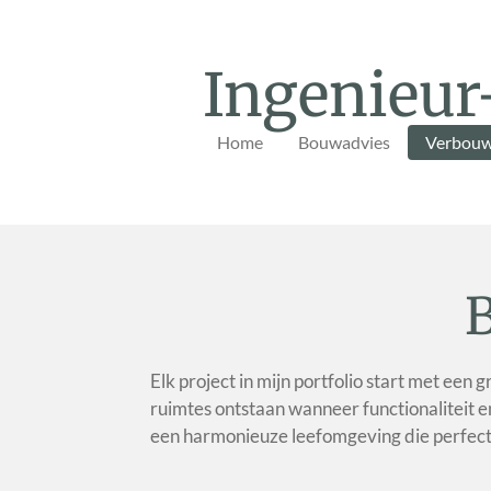
Ga
direct
Ingenieur
naar
de
hoofdinhoud
Home
Bouwadvies
Verbouw
B
Elk project in mijn portfolio start met een
ruimtes ontstaan wanneer functionaliteit e
een harmonieuze leefomgeving die perfect a